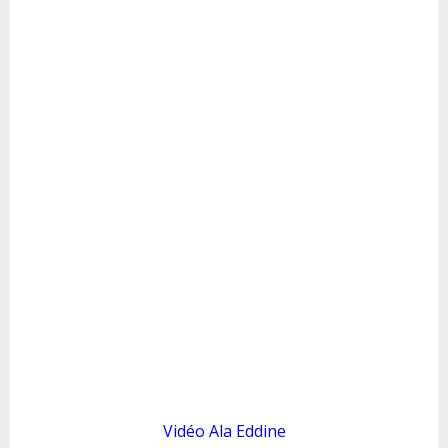
ErasmusDays
Application Mobile
Grantholders Meeting
Liens&Docs Utiles
Vidéo Ala Eddine