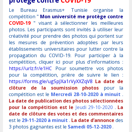
protège contre
COVID-19
Le Bureau Erasmus+ Tunisie organise la
compétition "
Mon université me protège contre
COVID-19
" visant à sélectionner les meilleures
photos. Les participants sont invités à utiliser leur
créativité pour prendre des photos qui portent sur
les mesures de prévention adoptées par leurs
établissements universitaires pour lutter contre la
propagation du COVID-19. Pour participer à la
compétition, cliquer ici pour plus d'informations :
https://urlz.fr/e1HC
Pour soumettre vos photos
pour la compétition, prière de suivre le lien :
https://forms.gle/ugSpJXa1rVyXXZqV8
La date de
clôture de la soumission photos
pour la
compétition est le
Mercredi 28-10-2020 à minuit
.
La date de publication des photos sélectionnées
pour la compétition est le
Jeudi 29-10-2020
.
La
date de clôture des votes et des commentaires
est le
29-11-2020 à minuit
.
La date d’annonce
des
3 photos gagnantes est le
Samedi 05-12-2020
.