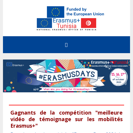
Accueil
Comment bénéficier
Etudiants
Erasmus+ & Appels
Enseignement Supérieur
Gagnants de la compétition "meilleure
Le programme Erasmus+
vidéo de témoignage sur les mobilités
Erasmus+@Tunisia
Formation Professionnelle
Erasmus+"
Appels ouverts pour la Tunisie