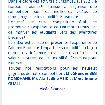
Dans le cadre des activités d’ErasmusDays 2021, le
HERE@Tunisia
Jeunesse et Associations
Actualités
Bureau Erasmus+ Tunisie a organisé une
KA1 Action: International Credit Mobility (ICM)
compétition sur les meilleures vidéos de
Clusters-Mretings Impact des projets CBHE
témoignage sur les mobilités Erasmus+.
Actualités
KA2 Action: Erasmus Mundus Joint Master Degrees
Contact
L’objectif de cette compétition était de
Recommandations Cluster Meeting Impact CBHE
(EMJM)/Erasmus Mundus Design Measures (EMDM)
promouvoir l'expérience de l'alumni Eramus+ et
News Erasmus+
2015-2021
de motiver les étudiants vers des aventures
Points de Contacts
KA2 Action: Capacity Building in the field of Higher
Erasmus+.
Rapport Etude Impact
Education (CBHE)
La vidéo est censée de présenter l'expérience de
Présentation du Bureau
l'alumni Eramus+, l’impact de sa mobilité (la façon
Liste des Projets CBHE Erasmus+ Tunisiens
KA2 Action: Capacity Building in the field of Vocational
dont elle a influencé sa vie et sa carrière) et la
valeur ajoutée de la mobilité Erasmus+pour
Training (CBVET)
Liste des Projets Intra-Africa Erasmus+ Tunisiens
l'alumni.
Toutes nos félicitations pour les heureux
KA2 Action: Capacity Building in the field of Youth
Liste des Universités Etatiques en Tunisie
gagnants de notre compétition :
Mr. Skander BEN
(CBY)
ROMDHANE
,
Mr. Ala Eddine ABID
et
Mme Imene
Liste des Universités Privées en Tunisie
OUALI
.
Jean Monnet Action
Vidéo Skander
Priorités Nationales
Erasmus+ Virtual Exchange
Statistiques