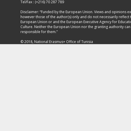
Tel/Fax : (+216) 70 287 789
Disclaimer: “Funded by the European Union. Views and opinions e
however those of the author(s) only and do not necessarily reflect 
European Union or and the European Executive Agency for Educat
Culture. Neither the European Union nor the granting authority can
responsible for them.”
© 2018, National Erasmus+ Office of Tunisia