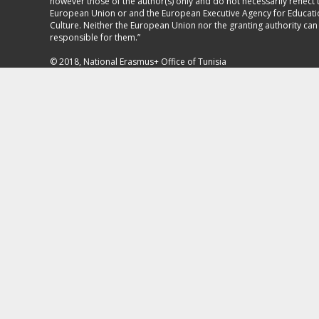
however those of the author(s) only and do not necessarily reflect 
European Union or and the European Executive Agency for Educat
Culture. Neither the European Union nor the granting authority can
responsible for them.”
© 2018, National Erasmus+ Office of Tunisia