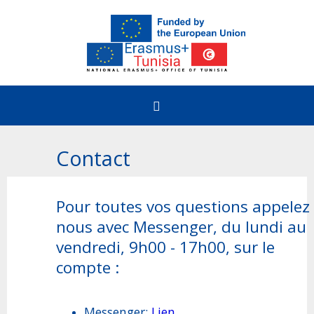
Accueil
Contact
Comment bénéficier
Pour toutes vos questions appelez
nous avec Messenger, du lundi au
Etudiants
Erasmus+ & Appels
vendredi, 9h00 - 17h00, sur le
Enseignement Supérieur
compte :
Le programme Erasmus+
Erasmus+@Tunisia
Formation Professionnelle
Appels ouverts pour la Tunisie
Messenger:
Lien