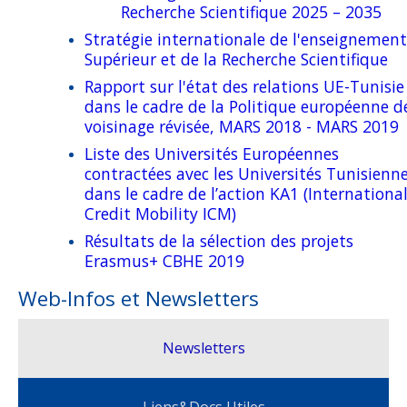
Recherche Scientifique 2025 – 2035
HERE@Tunisia
Jeunesse et Associations
Actualités
KA1 Action: International Credit Mobility (ICM)
Stratégie internationale de l'enseignemen
Clusters-Mretings Impact des projets CBHE
Supérieur et de la Recherche Scientifique
Actualités
KA2 Action: Erasmus Mundus Joint Master Degrees
Contact
Rapport sur l'état des relations UE-Tunisie
Recommandations Cluster Meeting Impact CBHE 2015-
(EMJM)/Erasmus Mundus Design Measures (EMDM)
dans le cadre de la Politique européenne d
News Erasmus+
2021
voisinage révisée, MARS 2018 - MARS 2019
Points de Contacts
KA2 Action: Capacity Building in the field of Higher
Liste des Universités Européennes
Rapport Etude Impact
Education (CBHE)
Présentation du Bureau
contractées avec les Universités Tunisienn
dans le cadre de l’action KA1 (Internationa
Liste des Projets CBHE Erasmus+ Tunisiens
KA2 Action: Capacity Building in the field of Vocational
Credit Mobility ICM)
Training (CBVET)
Liste des Projets Intra-Africa Erasmus+ Tunisiens
Résultats de la sélection des projets
Erasmus+ CBHE 2019
KA2 Action: Capacity Building in the field of Youth (CBY)
Liste des Universités Etatiques en Tunisie
Web-Infos et Newsletters
Jean Monnet Action
Liste des Universités Privées en Tunisie
Erasmus+ Virtual Exchange
Newsletters
Priorités Nationales
ErasmusDays
Statistiques