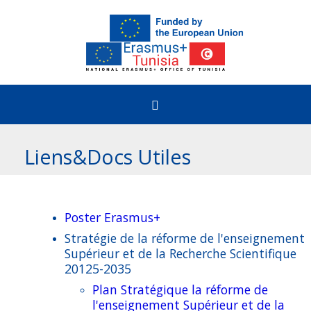
Accueil
Liens&Docs Utiles
Comment bénéficier
Poster Erasmus+
Etudiants
Erasmus+ & Appels
Stratégie de la réforme de l'enseignement
Supérieur et de la Recherche Scientifique
Enseignement Supérieur
20125-2035
Le programme Erasmus+
Erasmus+@Tunisia
Plan Stratégique la réforme de
Formation Professionnelle
l'enseignement Supérieur et de la
Appels ouverts pour la Tunisie