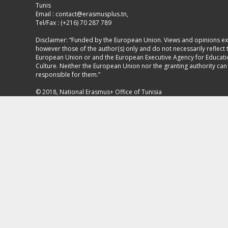
Tunis
Email :
contact@erasmusplus.tn
,
Tel/Fax : (+216) 70 287 789
Disclaimer: “Funded by the European Union. Views and opinions e
however those of the author(s) only and do not necessarily reflect 
European Union or and the European Executive Agency for Educat
Culture. Neither the European Union nor the granting authority can
responsible for them.”
© 2018, National Erasmus+ Office of Tunisia