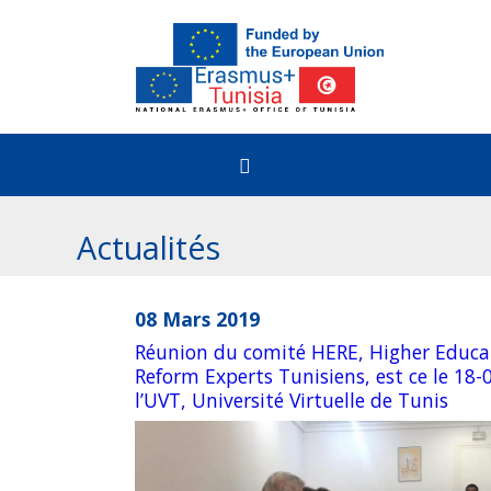
Accueil
Actualités
Comment bénéficier
08 Mars 2019
Réunion du comité HERE, Higher Educa
Etudiants
Erasmus+ & Appels
Reform Experts Tunisiens, est ce le 18-
l’UVT, Université Virtuelle de Tunis
Enseignement Supérieur
Le programme Erasmus+
Erasmus+@Tunisia
Formation Professionnelle
Appels ouverts pour la Tunisie