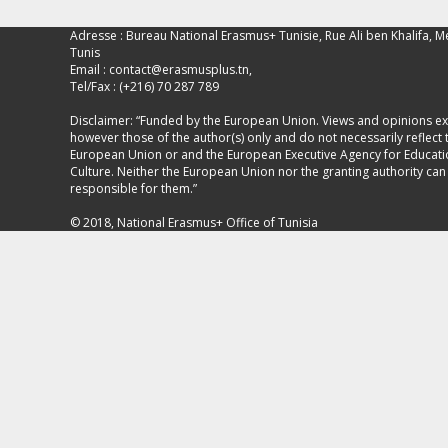
Adresse : Bureau National Erasmus+ Tunisie, Rue Ali ben Khalifa, M
Tunis
Email :
contact@erasmusplus.tn
,
Tel/Fax : (+216) 70 287 789
Disclaimer: “Funded by the European Union. Views and opinions e
however those of the author(s) only and do not necessarily reflect 
European Union or and the European Executive Agency for Educat
Culture. Neither the European Union nor the granting authority can
responsible for them.”
© 2018, National Erasmus+ Office of Tunisia