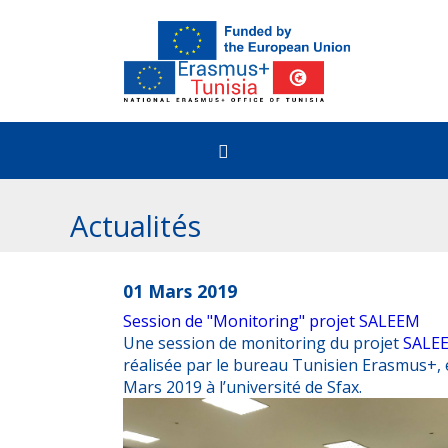
Accueil
Actualités
Comment bénéficier
01 Mars 2019
Session de "Monitoring" projet SALEEM
Etudiants
Erasmus+ & Appels
Une session de monitoring du projet
SALE
réalisée par le bureau Tunisien Erasmus+, e
Enseignement Supérieur
Mars 2019 à l’université de Sfax.
Le programme Erasmus+
Erasmus+@Tunisia
Formation Professionnelle
Appels ouverts pour la Tunisie