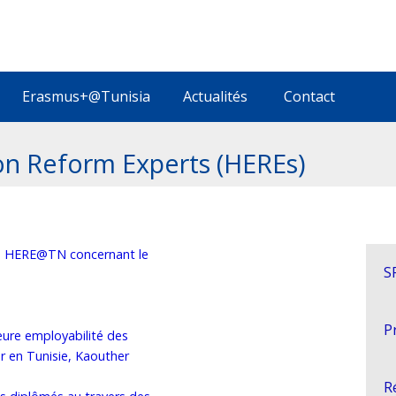
Erasmus+@Tunisia
Actualités
Contact
n Reform Experts (HEREs)
é HERE@TN concernant le
S
P
eure employabilité des
r en Tunisie, Kaouther
R