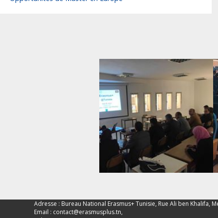
Adresse : Bureau National Erasmus+ Tunisie, Rue Ali ben Khalifa, M
Email :
contact@erasmusplus.tn
,